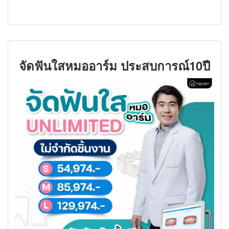
จัดฟันใสหมออาร์ม ประสบการณ์10ปี
จัดฟันใสโดยเฉพาะ