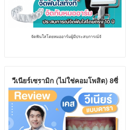
จัดฟันใสโดยหมออาร์มผู้มีประสบการณ์จั
วีเนียร์เซรามิก (ไม่ใช่คอมโพสิต) 8ซี่
จากปกติซี่ละ 12000 บาท เหลือ 69900
รวม 8ซี่