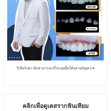
วีเนียร์เซรามิกสามารถแก้ไขรอยยิ้มได้หลายปัญหาเช
คลิกเพื่อดูเคสรากฟันเทียม